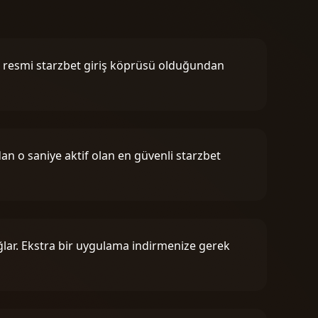
n resmi starzbet giriş köprüsü olduğundan
dan o saniye aktif olan en güvenli starzbet
ar. Ekstra bir uygulama indirmenize gerek