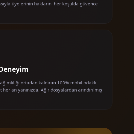
kasıyla üyelerinin haklarını her koşulda güvence
 Deneyim
ağımlılığı ortadan kaldıran 100% mobil odaklı
t her an yanınızda. Ağır dosyalardan arındırılmış