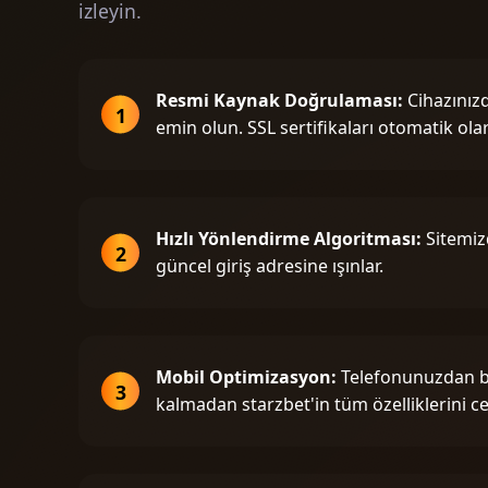
izleyin.
Resmi Kaynak Doğrulaması:
Cihazınızd
emin olun. SSL sertifikaları otomatik olar
Hızlı Yönlendirme Algoritması:
Sitemizd
güncel giriş adresine ışınlar.
Mobil Optimizasyon:
Telefonunuzdan ba
kalmadan starzbet'in tüm özelliklerini ce