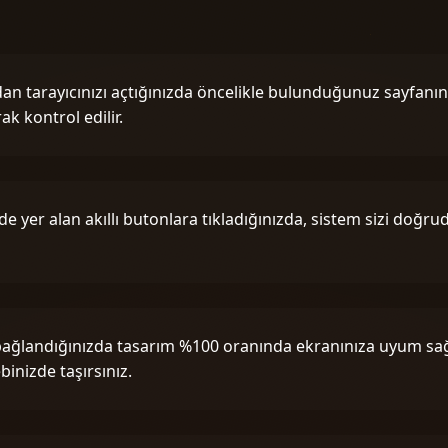
an tarayıcınızı açtığınızda öncelikle bulunduğunuz sayfanı
ak kontrol edilir.
e yer alan akıllı butonlara tıkladığınızda, sistem sizi doğru
ğlandığınızda tasarım %100 oranında ekranınıza uyum sağl
binizde taşırsınız.