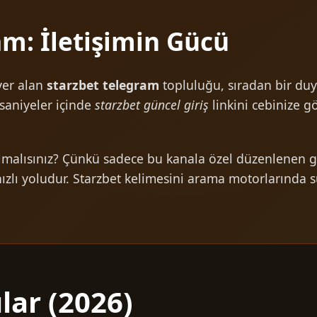
am: İletişimin Gücü
yer alan
starzbet telegram
topluluğu, sıradan bir duyu
saniyeler içinde
starzbet güncel giriş
linkini cebinize 
malısınız? Çünkü sadece bu kanala özel düzenlenen gece 
hızlı yoludur. Starzbet kelimesini arama motorlarında s
lar (2026)