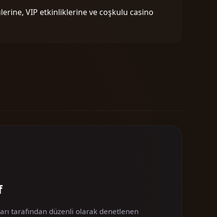
erine, VIP etkinliklerine ve coşkulu casino
f
ları tarafından düzenli olarak denetlenen