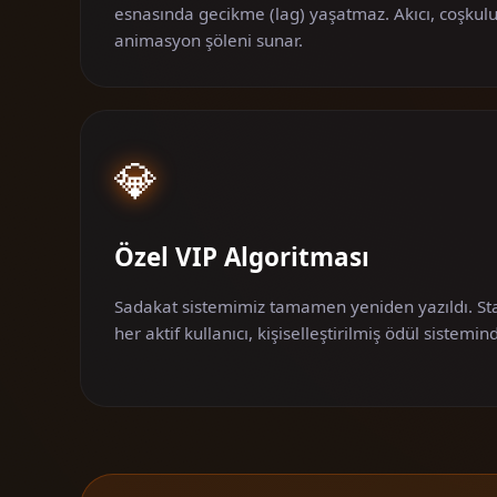
esnasında gecikme (lag) yaşatmaz. Akıcı, coşkulu 
animasyon şöleni sunar.
💎
Özel VIP Algoritması
Sadakat sistemimiz tamamen yeniden yazıldı. Sta
her aktif kullanıcı, kişiselleştirilmiş ödül sistem