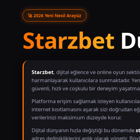
🚀 2026 Yeni Nesil Arayüz
Starzbet
Dü
Starzbet
, dijital eğlence ve online oyun sektö
harmanlayarak kullanıcılara sunmaktadır. Yen
güvenli, hızlı ve coşkulu bir deneyim yaşatma
Platforma erişim sağlamak isteyen kullanıcıla
internet kısıtlamasını aşarak sizi doğrudan eğ
verilerinizi maksimum düzeyde korur.
Dijital dünyanın hızla değiştiği bu dönemde
s
adres değişikliklerini anlık olarak yönetir. Bö