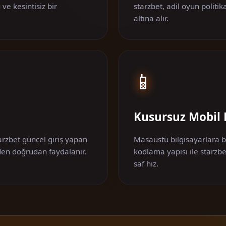
ve kesintisiz bir
starzbet, adil oyun politi
altına alır.
📱
Kusursuz Mobil
rzbet güncel giriş yapan
Masaüstü bilgisayarlara b
inden doğrudan faydalanır.
kodlama yapısı ile starzbe
saf hız.