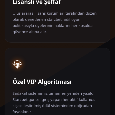
Lisanslı ve Şeffaf
Uluslararası lisans kurumları tarafından düzenli
olarak denetlenen starzbet, adil oyun
politikasıyla üyelerinin haklarını her koşulda
güvence altına alır.
💎
Özel VIP Algoritması
Sadakat sistemimiz tamamen yeniden yazıldı.
Starzbet güncel giriş yapan her aktif kullanıcı,
kişiselleştirilmiş ödül sisteminden doğrudan
faydalanır.