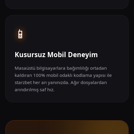
📱
Kusursuz Mobil Deneyim
Masaüstü bilgisayarlara bağımlılığı ortadan
kaldıran 100% mobil odaklı kodlama yapısı ile
starzbet her an yanınızda. Ağır dosyalardan
arındırılmış saf hız.