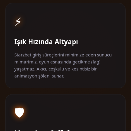
⚡
Işık Hızında Altyapı
Starzbet giriş süreçlerini minimize eden sunucu
mimarimiz, oyun esnasında gecikme (lag)
yaşatmaz. Akıcı, coşkulu ve kesintisiz bir
animasyon şöleni sunar.
🛡️