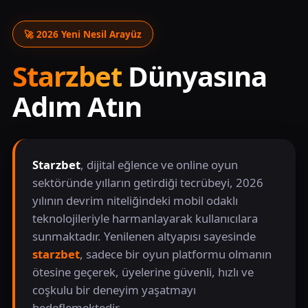
🚀 2026 Yeni Nesil Arayüz
Starzbet
Dünyasına
Adım Atın
Starzbet
, dijital eğlence ve online oyun
sektöründe yılların getirdiği tecrübeyi, 2026
yılının devrim niteliğindeki mobil odaklı
teknolojileriyle harmanlayarak kullanıcılara
sunmaktadır. Yenilenen altyapısı sayesinde
starzbet
, sadece bir oyun platformu olmanın
ötesine geçerek, üyelerine güvenli, hızlı ve
coşkulu bir deneyim yaşatmayı
hedeflemektedir.