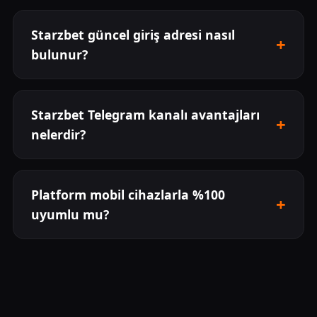
Starzbet güncel giriş adresi nasıl
bulunur?
Starzbet Telegram kanalı avantajları
nelerdir?
Platform mobil cihazlarla %100
uyumlu mu?