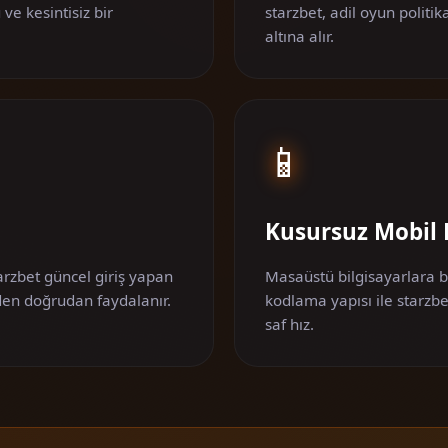
ve kesintisiz bir
starzbet, adil oyun politi
altına alır.
📱
Kusursuz Mobil
rzbet güncel giriş yapan
Masaüstü bilgisayarlara b
inden doğrudan faydalanır.
kodlama yapısı ile starzbe
saf hız.