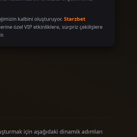
ejimizin kalbini oluşturuyor.
Starzbet
ne özel VIP etkinliklere, sürpriz çekilişlere
r.
uşturmak için aşağıdaki dinamik adımları