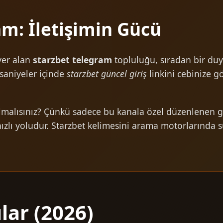
am: İletişimin Gücü
yer alan
starzbet telegram
topluluğu, sıradan bir duyu
saniyeler içinde
starzbet güncel giriş
linkini cebinize 
malısınız? Çünkü sadece bu kanala özel düzenlenen gece 
hızlı yoludur. Starzbet kelimesini arama motorlarında s
lar (2026)