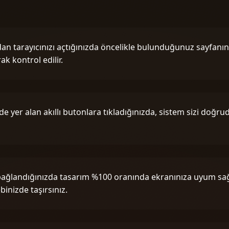
an tarayıcınızı açtığınızda öncelikle bulunduğunuz sayfanı
ak kontrol edilir.
e yer alan akıllı butonlara tıkladığınızda, sistem sizi doğru
ğlandığınızda tasarım %100 oranında ekranınıza uyum sağl
binizde taşırsınız.