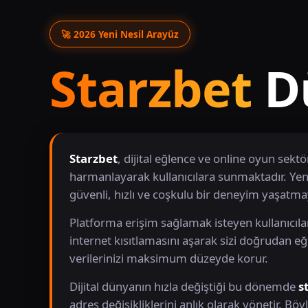
🚀 2026 Yeni Nesil Arayüz
Starzbet
Dü
Starzbet
, dijital eğlence ve online oyun sektö
harmanlayarak kullanıcılara sunmaktadır. Yen
güvenli, hızlı ve coşkulu bir deneyim yaşatma
Platforma erişim sağlamak isteyen kullanıcıla
internet kısıtlamasını aşarak sizi doğrudan eğ
verilerinizi maksimum düzeyde korur.
Dijital dünyanın hızla değiştiği bu dönemde
s
adres değişikliklerini anlık olarak yönetir. Bö