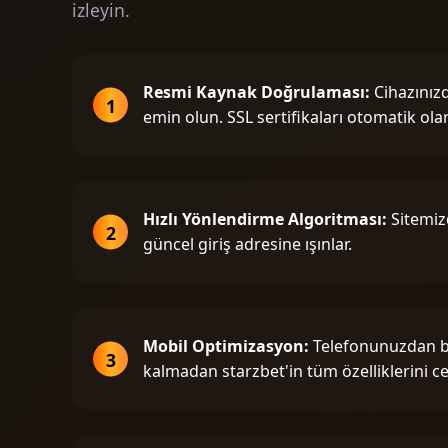
izleyin.
Resmi Kaynak Doğrulaması:
Cihazınızd
emin olun. SSL sertifikaları otomatik olar
Hızlı Yönlendirme Algoritması:
Sitemizd
güncel giriş adresine ışınlar.
Mobil Optimizasyon:
Telefonunuzdan ba
kalmadan starzbet'in tüm özelliklerini ce