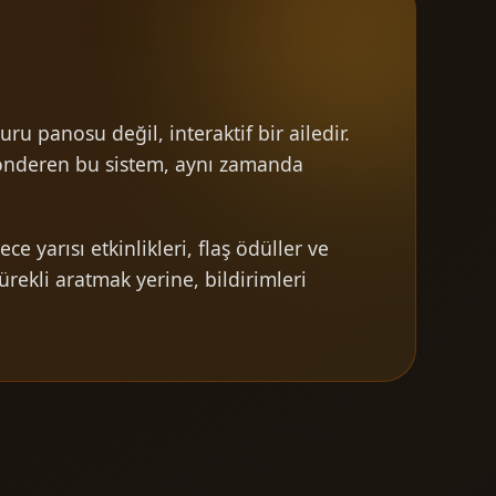
ru panosu değil, interaktif bir ailedir.
gönderen bu sistem, aynı zamanda
yarısı etkinlikleri, flaş ödüller ve
ürekli aratmak yerine, bildirimleri