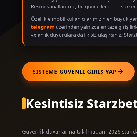
Resmi kanallarımız, bu güncellemeleri size en
Özellikle mobil kullanıcılarımızın en büyük ya
telegram
üzerinden yalnızca en taze giriş lin
ve anlık duyurulara da ilk siz ulaşırsınız. Starz
SISTEME GÜVENLI GIRIŞ YAP
Kesintisiz Starzbe
Güvenlik duvarlarına takılmadan, 2026 standa