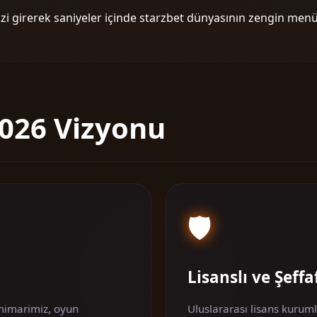
izi girerek saniyeler içinde starzbet dünyasının zengin menül
026 Vizyonu
🛡️
Lisanslı ve Şeffa
 mimarimiz, oyun
Uluslararası lisans kurum